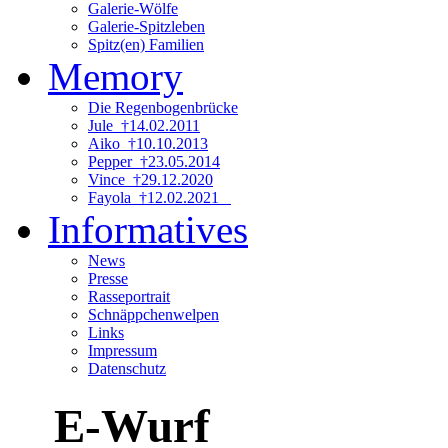
Galerie-Wölfe
Galerie-Spitzleben
Spitz(en) Familien
Memory
Die Regenbogenbrücke
Jule †14.02.2011
Aiko †10.10.2013
Pepper †23.05.2014
Vince †29.12.2020
Fayola †12.02.2021
Informatives
News
Presse
Rasseportrait
Schnäppchenwelpen
Links
Impressum
Datenschutz
E-Wurf