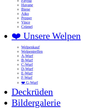
Fayola
Havane
Biene
Aiko
Pepper
Vince
Crümel
❤️ Unsere Welpen
Welpenkauf
Welpentreffen
A-Wurf
B-Wurf
C-Wurf
D-Wurf
E-Wurf
F-Wurf
❤️ G-Wurf
Deckrüden
Bildergalerie